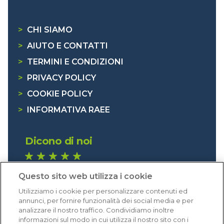
>
CHI SIAMO
>
AIUTO E CONTATTI
>
TERMINI E CONDIZIONI
>
PRIVACY POLICY
>
COOKIE POLICY
>
INFORMATIVA RAEE
Dicono di noi
1.641 recensioni
Questo sito web utilizza i cookie
Eccellente (4,8)
Utilizziamo i cookie per personalizzare contenuti ed
Acquisti verificati
annunci, per fornire funzionalità dei social media e per
analizzare il nostro traffico. Condividiamo inoltre
informazioni sul modo in cui utilizza il nostro sito con i