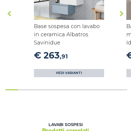
Base sospesa con lavabo
B
in ceramica Albatros
m
Savinidue
I
€ 263
,91
VEDI VARIANTI
LAVABI SOSPESI