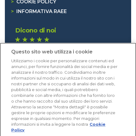
>
COOKIE POLICY
>
INFORMATIVA RAEE
Dicono di noi
1.641 recensioni
Questo sito web utilizza i cookie
Eccellente (4,8)
Utilizziamo i cookie per personalizzare contenuti ed
Acquisti verificati
annunci, per fornire funzionalità dei social media e per
analizzare il nostro traffico. Condividiamo inoltre
informazioni sul modo in cui utilizza il nostro sito con i
nostri partner che si occupano di analisi dei dati web,
pubblicità e social media, i quali potrebbero
combinarle con altre informazioni che ha fornito loro
o che hanno raccolto dal suo utilizzo dei loro servizi.
Attraverso la sezione "Mostra dettagli" è possibile
gestire le proprie opzioni e modificare le preferenze
espresse in qualsiasi momento. Per maggiori
informazioni si invita a leggere la nostra
Cookie
Policy