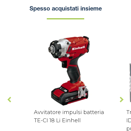
Spesso acquistati insieme
Avvitatore impulsi batteria
T
TE-CI 18 Li Einhell
I
p