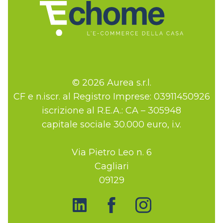
© 2026 Aurea s.r.l.
CF e n.iscr. al Registro Imprese: 03911450926
iscrizione al R.E.A.: CA – 305948
capitale sociale 30.000 euro, i.v.
Via Pietro Leo n. 6
Cagliari
09129