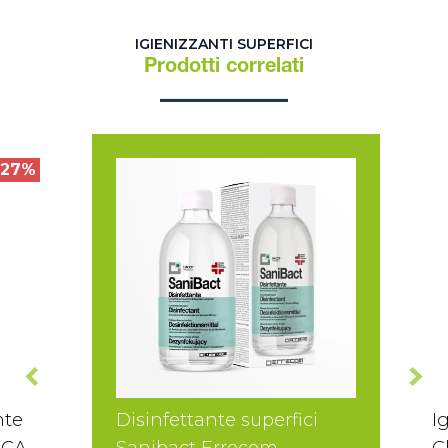
IGIENIZZANTI SUPERFICI
Prodotti correlati
27%
nte
Disinfettante superfici
I