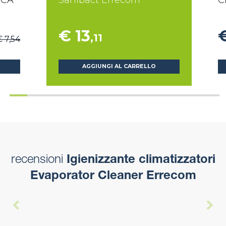
 ICA
Sanibact Errecom
C
€ 13
,11
€ 7,54
AGGIUNGI AL CARRELLO
recensioni
Igienizzante climatizzatori
Evaporator Cleaner Errecom