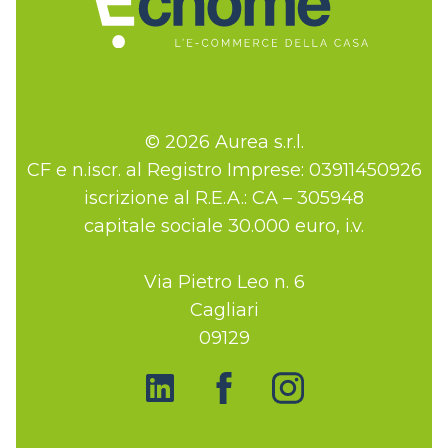
© 2026 Aurea s.r.l.
CF e n.iscr. al Registro Imprese: 03911450926
iscrizione al R.E.A.: CA – 305948
capitale sociale 30.000 euro, i.v.
Via Pietro Leo n. 6
Cagliari
09129