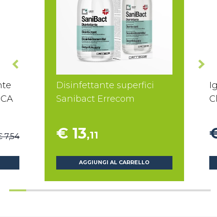
nte
Disinfettante superfici
I
 ICA
Sanibact Errecom
C
€ 13
,11
€ 7,54
AGGIUNGI AL CARRELLO