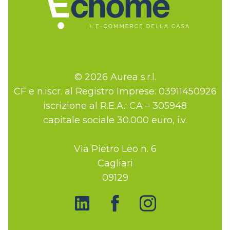
© 2026 Aurea s.r.l.
CF e n.iscr. al Registro Imprese: 03911450926
iscrizione al R.E.A.: CA – 305948
capitale sociale 30.000 euro, i.v.
Via Pietro Leo n. 6
Cagliari
09129