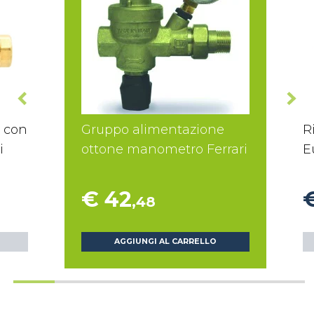
e con
Gruppo alimentazione
R
i
ottone manometro Ferrari
E
€ 42
,48
AGGIUNGI AL CARRELLO