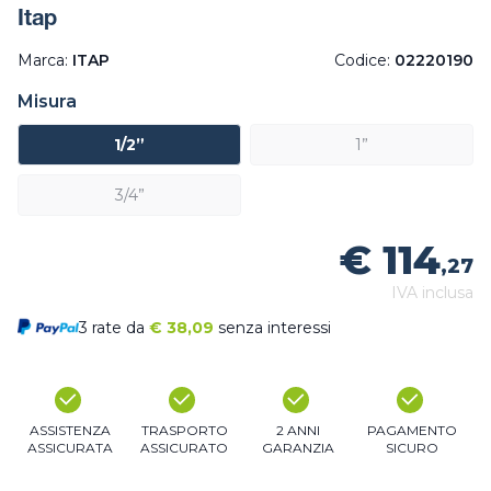
Itap
Marca:
ITAP
Codice:
02220190
Misura
1/2”
1”
3/4”
€ 114
,27
IVA inclusa
3 rate da
€
38,09
senza interessi
ASSISTENZA
TRASPORTO
2 ANNI
PAGAMENTO
ASSICURATA
ASSICURATO
GARANZIA
SICURO