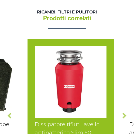
RICAMBI, FILTRI E PULITORI
Prodotti correlati
appe
Dissipatore rifiuti lavello
D
antibatterico Slim 50
a