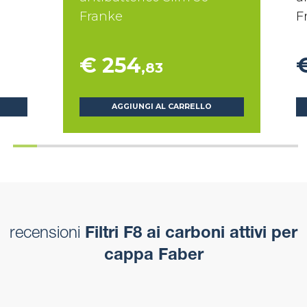
Franke
F
€ 254
,83
AGGIUNGI AL CARRELLO
recensioni
Filtri F8 ai carboni attivi per
cappa Faber