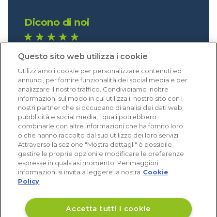
Dicono di noi
1.640 recensioni
Questo sito web utilizza i cookie
Eccellente (4,8)
Utilizziamo i cookie per personalizzare contenuti ed
Acquisti verificati
annunci, per fornire funzionalità dei social media e per
analizzare il nostro traffico. Condividiamo inoltre
informazioni sul modo in cui utilizza il nostro sito con i
nostri partner che si occupano di analisi dei dati web,
pubblicità e social media, i quali potrebbero
combinarle con altre informazioni che ha fornito loro
o che hanno raccolto dal suo utilizzo dei loro servizi.
Attraverso la sezione "Mostra dettagli" è possibile
gestire le proprie opzioni e modificare le preferenze
espresse in qualsiasi momento. Per maggiori
informazioni si invita a leggere la nostra
Cookie
Policy
Accetta tutti i cookie