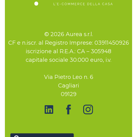
© 2026 Aurea s.r.l.
CF e n.iscr. al Registro Imprese: 03911450926
iscrizione al R.E.A.: CA – 305948
capitale sociale 30.000 euro, i.v.
Via Pietro Leo n. 6
Cagliari
09129