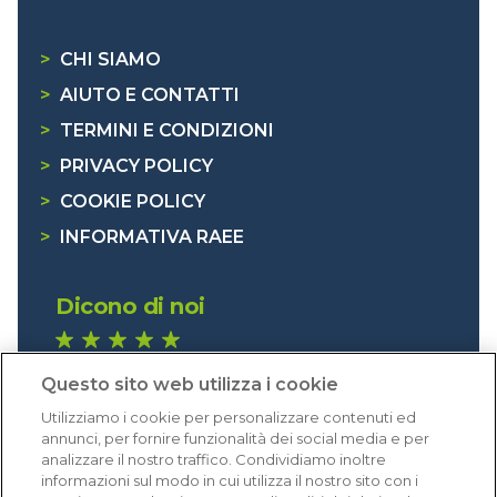
>
CHI SIAMO
>
AIUTO E CONTATTI
>
TERMINI E CONDIZIONI
>
PRIVACY POLICY
>
COOKIE POLICY
>
INFORMATIVA RAEE
Dicono di noi
1.640 recensioni
Questo sito web utilizza i cookie
Eccellente (4,8)
Utilizziamo i cookie per personalizzare contenuti ed
Acquisti verificati
annunci, per fornire funzionalità dei social media e per
analizzare il nostro traffico. Condividiamo inoltre
informazioni sul modo in cui utilizza il nostro sito con i