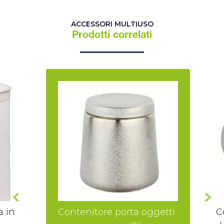
ACCESSORI MULTIUSO
Prodotti correlati
a in
Contenitore porta oggetti
C