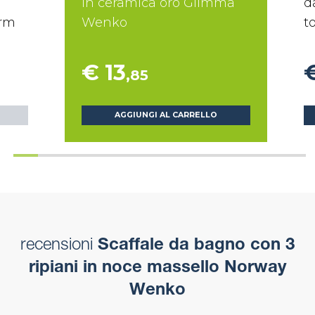
in ceramica oro Glimma
d
orm
Wenko
t
€ 13
€
,85
AGGIUNGI AL CARRELLO
recensioni
Scaffale da bagno con 3
ripiani in noce massello Norway
Wenko