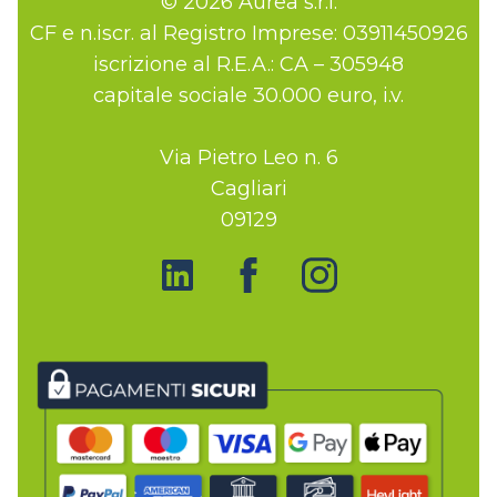
© 2026 Aurea s.r.l.
CF e n.iscr. al Registro Imprese: 03911450926
iscrizione al R.E.A.: CA – 305948
capitale sociale 30.000 euro, i.v.
Via Pietro Leo n. 6
Cagliari
09129