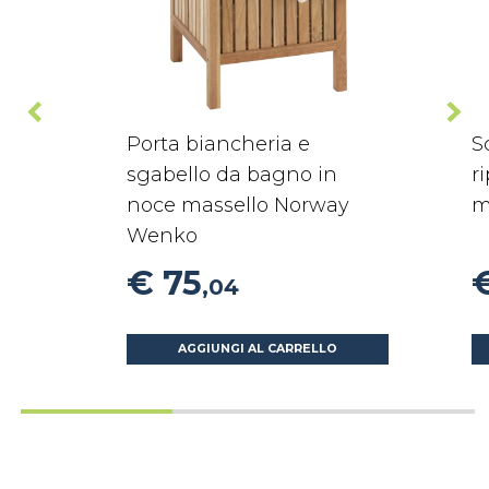
Porta biancheria e
S
sgabello da bagno in
r
noce massello Norway
m
Wenko
€ 75
,04
AGGIUNGI AL CARRELLO