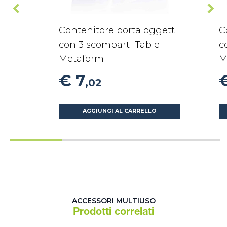
Contenitore porta oggetti
C
con 3 scomparti Table
c
Metaform
M
€ 7
€
,02
AGGIUNGI AL CARRELLO
ACCESSORI MULTIUSO
Prodotti correlati