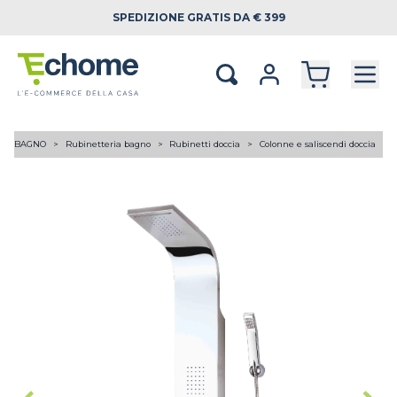
SPEDIZIONE
GRATIS DA € 399
BAGNO
Rubinetteria bagno
Rubinetti doccia
Colonne e saliscendi doccia