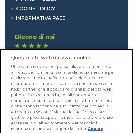
>
COOKIE POLICY
>
INFORMATIVA RAEE
Dicono di noi
1.641 recensioni
Questo sito web utilizza i cookie
Eccellente (4,8)
Utilizziamo i cookie per personalizzare contenuti ed
Acquisti verificati
annunci, per fornire funzionalità dei social media e per
analizzare il nostro traffico. Condividiamo inoltre
informazioni sul modo in cui utilizza il nostro sito con i
nostri partner che si occupano di analisi dei dati web,
pubblicità e social media, i quali potrebbero
combinarle con altre informazioni che ha fornito loro
o che hanno raccolto dal suo utilizzo dei loro servizi.
Attraverso la sezione "Mostra dettagli" è possibile
gestire le proprie opzioni e modificare le preferenze
espresse in qualsiasi momento. Per maggiori
informazioni si invita a leggere la nostra
Cookie