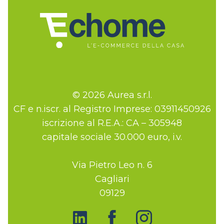
© 2026 Aurea s.r.l.
CF e n.iscr. al Registro Imprese: 03911450926
iscrizione al R.E.A.: CA – 305948
capitale sociale 30.000 euro, i.v.
Via Pietro Leo n. 6
Cagliari
09129