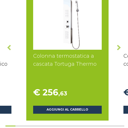
Colonna termostatica a
C
ico
cascata Tortuga Thermo
c
€ 256
,63
AGGIUNGI AL CARRELLO