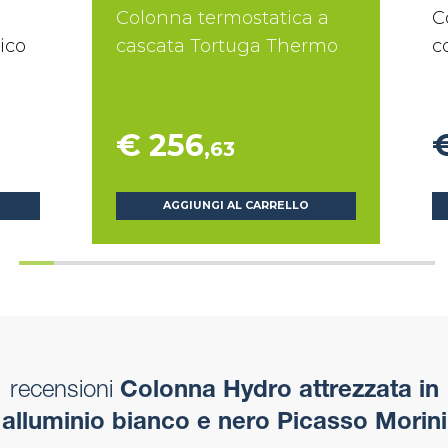
Colonna termostatica a
C
ico
cascata Tortuga Thermo
c
€ 256
,63
AGGIUNGI AL CARRELLO
recensioni
Colonna Hydro attrezzata in
alluminio bianco e nero Picasso Morini