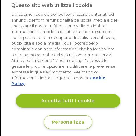
1.641 recensioni
Questo sito web utilizza i cookie
Eccellente (4,8)
Utilizziamo i cookie per personalizzare contenuti ed
Acquisti verificati
annunci, per fornire funzionalità dei social media e per
analizzare il nostro traffico. Condividiamo inoltre
informazioni sul modo in cui utilizza il nostro sito con i
nostri partner che si occupano di analisi dei dati web,
pubblicità e social media, i quali potrebbero
combinarle con altre informazioni che ha fornito loro
o che hanno raccolto dal suo utilizzo dei loro servizi.
Attraverso la sezione "Mostra dettagli" è possibile
gestire le proprie opzioni e modificare le preferenze
espresse in qualsiasi momento. Per maggiori
informazioni si invita a leggere la nostra
Cookie
Policy
Accetta tutti i cookie
Personalizza
€ 335
Non disponibile
,06