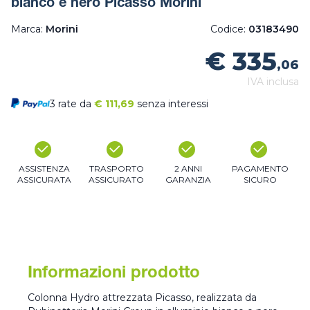
bianco e nero Picasso Morini
Marca:
Morini
Codice:
03183490
€ 335
,06
IVA inclusa
3 rate da
€
111,69
senza interessi
ASSISTENZA
TRASPORTO
2 ANNI
PAGAMENTO
ASSICURATA
ASSICURATO
GARANZIA
SICURO
Informazioni prodotto
Colonna Hydro attrezzata Picasso, realizzata da