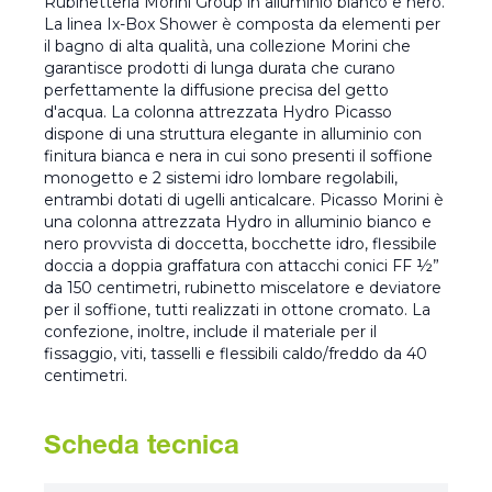
Rubinetteria Morini Group in alluminio bianco e nero.
La linea Ix-Box Shower è composta da elementi per
il bagno di alta qualità, una collezione Morini che
garantisce prodotti di lunga durata che curano
perfettamente la diffusione precisa del getto
d'acqua. La colonna attrezzata Hydro Picasso
dispone di una struttura elegante in alluminio con
finitura bianca e nera in cui sono presenti il soffione
monogetto e 2 sistemi idro lombare regolabili,
entrambi dotati di ugelli anticalcare. Picasso Morini è
una colonna attrezzata Hydro in alluminio bianco e
nero provvista di doccetta, bocchette idro, flessibile
doccia a doppia graffatura con attacchi conici FF ½”
da 150 centimetri, rubinetto miscelatore e deviatore
per il soffione, tutti realizzati in ottone cromato. La
confezione, inoltre, include il materiale per il
fissaggio, viti, tasselli e flessibili caldo/freddo da 40
centimetri.
Scheda tecnica