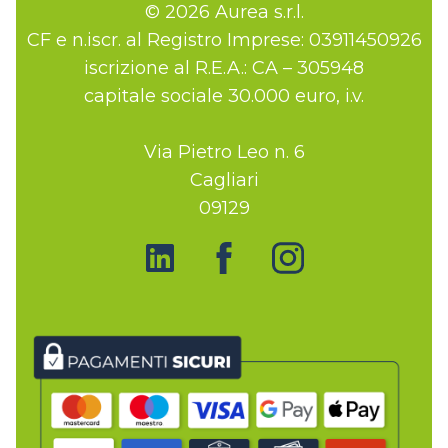
© 2026 Aurea s.r.l.
CF e n.iscr. al Registro Imprese: 03911450926
iscrizione al R.E.A.: CA – 305948
capitale sociale 30.000 euro, i.v.
Via Pietro Leo n. 6
Cagliari
09129