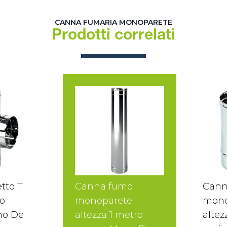
CANNA FUMARIA MONOPARETE
Prodotti correlati
tto T
Canna fumo
Cann
o
monoparete
mono
no De
altezza 1 metro
altez