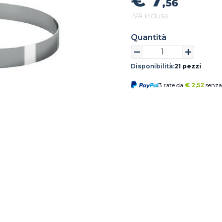
€ 7
,56
IVA inclusa
Quantità
Disponibilità:
21 pezzi
3 rate da
€
2,52
senza 