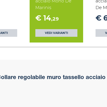
acciaio Mono De
accia
Marinis
De M
€ 14
€ 
,29
IANTI
VEDI VARIANTI
V
ollare regolabile muro tassello acciaio