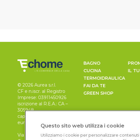
BAGNO
PRO
CUCINA
IL T
TERMOIDRAULICA
© 2026 Aurea s.r.l.
FAI DA TE
CF e n.iscr. al Registro
GREEN SHOP
Imprese: 03911450926
iscrizione al R.E.A.: CA –
305948
capitale sociale 30.000
euro, i.v.
Questo sito web utilizza i cookie
Via Pietro Leo n. 6
Utilizziamo i cookie per personalizzare contenuti 