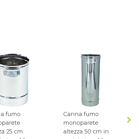
a fumo
Canna fumo
parete
monoparete
za 25 cm
altezza 50 cm in