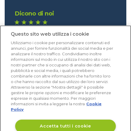
Dicono di noi
1.641 recensioni
Questo sito web utilizza i cookie
Eccellente (4,8)
Utilizziamo i cookie per personalizzare contenuti ed
Acquisti verificati
annunci, per fornire funzionalità dei social media e per
analizzare il nostro traffico. Condividiamo inoltre
informazioni sul modo in cui utilizza il nostro sito con i
nostri partner che si occupano di analisi dei dati web,
pubblicità e social media, i quali potrebbero
combinarle con altre informazioni che ha fornito loro
o che hanno raccolto dal suo utilizzo dei loro servizi.
Attraverso la sezione "Mostra dettagli" è possibile
gestire le proprie opzioni e modificare le preferenze
espresse in qualsiasi momento. Per maggiori
informazioni si invita a leggere la nostra
Cookie
Policy
Accetta tutti i cookie