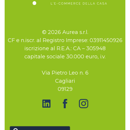
© 2026 Aurea s.r.l.
CF e n.iscr. al Registro Imprese: 03911450926
iscrizione al R.E.A.: CA – 305948
capitale sociale 30.000 euro, i.v.
Via Pietro Leo n. 6
Cagliari
09129