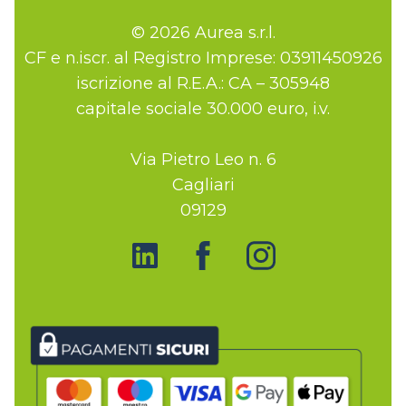
© 2026 Aurea s.r.l.
CF e n.iscr. al Registro Imprese: 03911450926
iscrizione al R.E.A.: CA – 305948
capitale sociale 30.000 euro, i.v.
Via Pietro Leo n. 6
Cagliari
09129