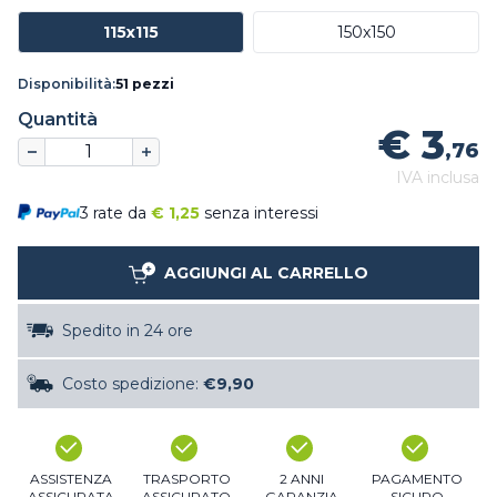
115x115
150x150
Disponibilità:
51 pezzi
Quantità
€ 3
,76
IVA inclusa
3 rate da
€
1,25
senza interessi
AGGIUNGI AL CARRELLO
Spedito in 24 ore
Costo spedizione:
€9,90
ASSISTENZA
TRASPORTO
2 ANNI
PAGAMENTO
ASSICURATA
ASSICURATO
GARANZIA
SICURO