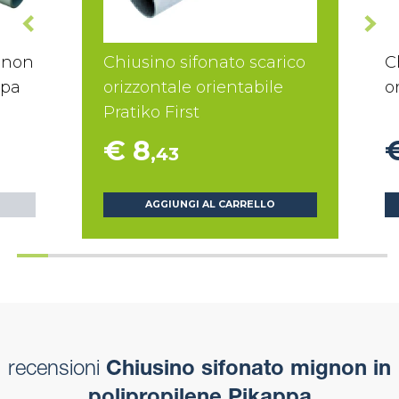
gnon
Chiusino sifonato scarico
C
ppa
orizzontale orientabile
o
Pratiko First
€ 8
,43
AGGIUNGI AL CARRELLO
recensioni
Chiusino sifonato mignon in