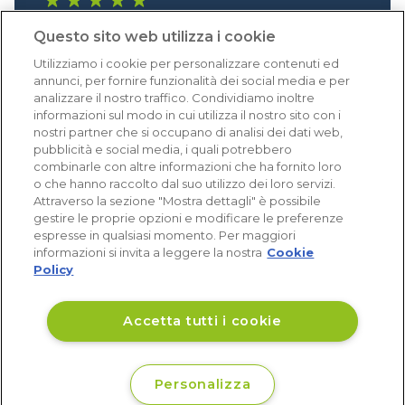
1.640 recensioni
Questo sito web utilizza i cookie
Eccellente (4,8)
Utilizziamo i cookie per personalizzare contenuti ed
Acquisti verificati
annunci, per fornire funzionalità dei social media e per
analizzare il nostro traffico. Condividiamo inoltre
informazioni sul modo in cui utilizza il nostro sito con i
nostri partner che si occupano di analisi dei dati web,
pubblicità e social media, i quali potrebbero
combinarle con altre informazioni che ha fornito loro
o che hanno raccolto dal suo utilizzo dei loro servizi.
Attraverso la sezione "Mostra dettagli" è possibile
gestire le proprie opzioni e modificare le preferenze
espresse in qualsiasi momento. Per maggiori
informazioni si invita a leggere la nostra
Cookie
Policy
Accetta tutti i cookie
Personalizza
€ 3
Disponibile