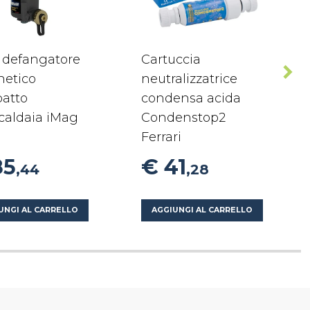
o defangatore
Cartuccia
etico
neutralizzatrice
atto
condensa acida
caldaia iMag
Condenstop2
Ferrari
85
€ 41
,44
,28
UNGI AL CARRELLO
AGGIUNGI AL CARRELLO