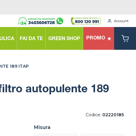
Account
PROMO
ULICA
FAI DA TE
GREEN SHOP
TE 189 ITAP
filtro autopulente 189
Codice:
02220185
Misura