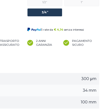
1/2”
1”
3/4”
3 rate da
€
4,14
senza interessi
TRASPORTO
2 ANNI
PAGAMENTO
ASSICURATO
GARANZIA
SICURO
300 μm
34 mm
100 mm