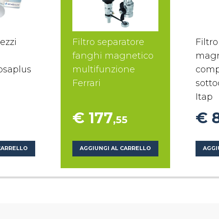
ezzi
Filtro separatore
Filtr
fanghi magnetico
magn
osaplus
multifunzione
comp
Ferrari
sotto
Itap
€ 177
€ 
,55
CARRELLO
AGGIUNGI AL CARRELLO
AGGI