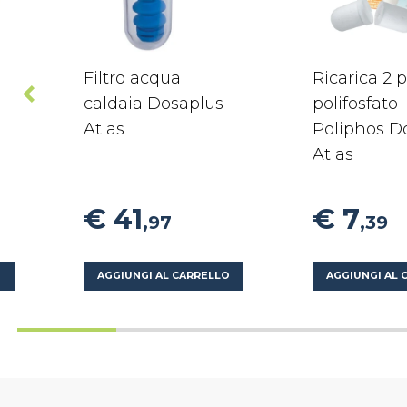
Filtro acqua
Ricarica 2 p
caldaia Dosaplus
polifosfato
Atlas
Poliphos D
Atlas
€ 41
€ 7
,97
,39
O
AGGIUNGI AL CARRELLO
AGGIUNGI AL 