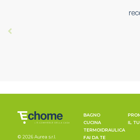
rec
BAGNO
PRO
CUCINA
IL T
TERMOIDRAULICA
© 2026 Aurea s.r.l.
FAI DA TE