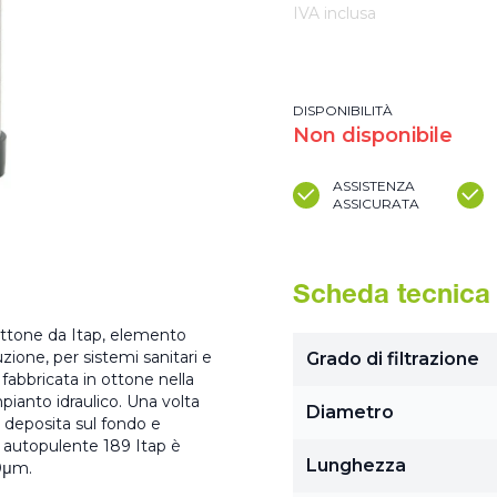
IVA inclusa
DISPONIBILITÀ
Non disponibile
ASSISTENZA
ASSICURATA
Scheda tecnica
 ottone da Itap, elemento
uzione, per sistemi sanitari e
Grado di filtrazione
 fabbricata in ottone nella
mpianto idraulico. Una volta
Diametro
li deposita sul fondo e
ro autopulente 189 Itap è
Lunghezza
00μm.