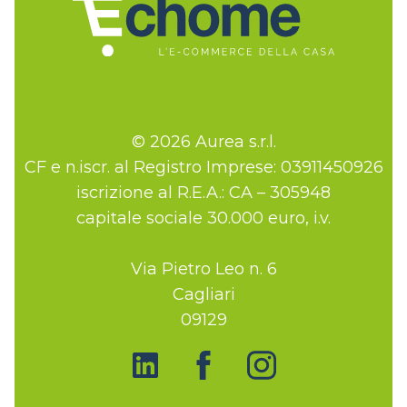
© 2026 Aurea s.r.l.
CF e n.iscr. al Registro Imprese: 03911450926
iscrizione al R.E.A.: CA – 305948
capitale sociale 30.000 euro, i.v.
Via Pietro Leo n. 6
Cagliari
09129