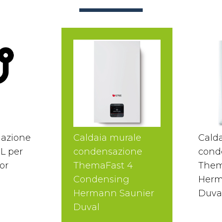
mazione
Caldaia murale
Cald
L per
condensazione
cond
or
ThemaFast 4
Them
Condensing
Herm
Hermann Saunier
Duva
Duval