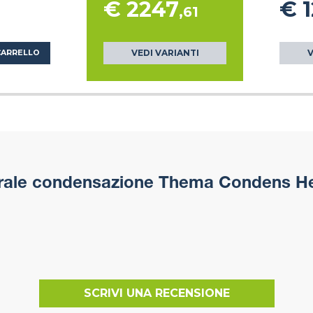
€ 2247
€ 
,61
VEDI VARIANTI
V
CARRELLO
rale condensazione Thema Condens He
SCRIVI UNA RECENSIONE