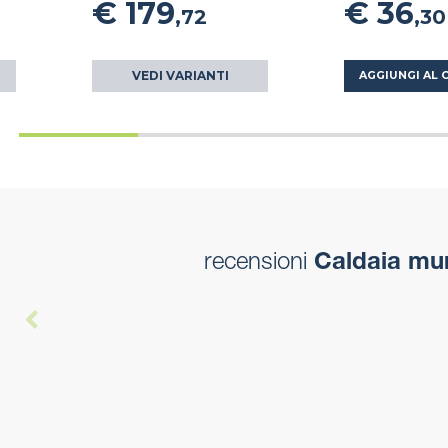
€ 179
€ 36
,72
,30
VEDI VARIANTI
AGGIUNGI AL 
recensioni
Caldaia mu