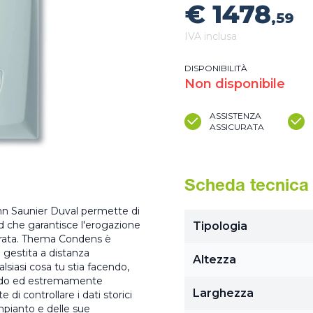
€ 1478
,59
IVA inclusa
DISPONIBILITÀ
Non disponibile
ASSISTENZA
ASSICURATA
Scheda tecnica
 Saunier Duval permette di
d che garantisce l'erogazione
Tipologia
derata. Thema Condens è
 gestita a distanza
Altezza
iasi cosa tu stia facendo,
apido ed estremamente
Larghezza
 di controllare i dati storici
mpianto e delle sue