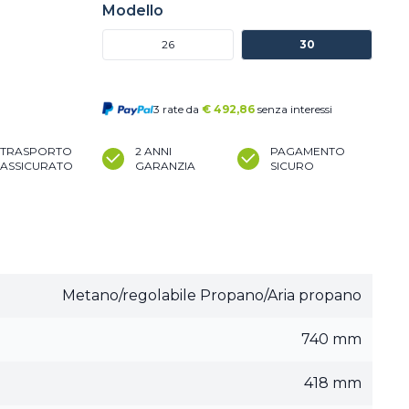
Modello
26
30
3 rate da
€
492,86
senza interessi
TRASPORTO
2 ANNI
PAGAMENTO
ASSICURATO
GARANZIA
SICURO
Metano/regolabile Propano/Aria propano
740 mm
418 mm