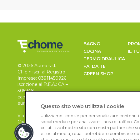
BAGNO
PRO
CUCINA
IL T
TERMOIDRAULICA
© 2026 Aurea s.r.l.
FAI DA TE
CF e n.iscr. al Registro
GREEN SHOP
Imprese: 03911450926
iscrizione al R.E.A.: CA –
305948
capitale sociale 30.000
euro, i.v.
Questo sito web utilizza i cookie
Via Pietro Leo n. 6
Utilizziamo i cookie per personalizzare contenuti 
Cagliari
social media e per analizzare il nostro traffico. 
09129
cui utilizza il nostro sito con i nostri partner che 
e social media, i quali potrebbero combinarle con
che hanno raccolto dal suo utilizzo dei loro serviz