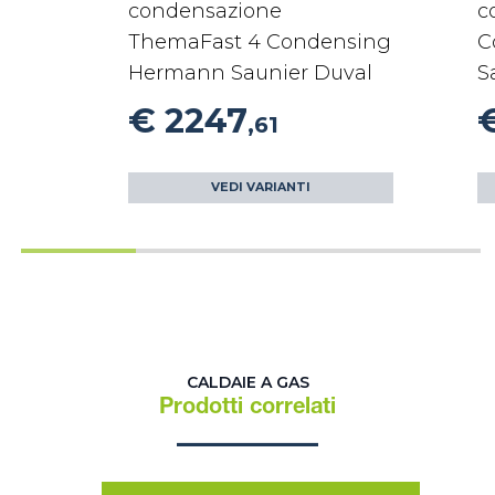
condensazione
c
ThemaFast 4 Condensing
C
Hermann Saunier Duval
S
€ 2247
,61
VEDI VARIANTI
CALDAIE A GAS
Prodotti correlati