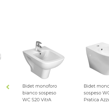
Bidet monoforo
Bidet mono
bianco sospeso
sospeso W
WC S20 VitrA
Pratica Azz