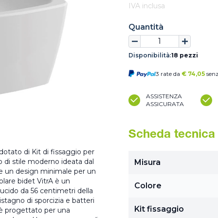
IVA inclusa
Quantità
Disponibilità:
18 pezzi
3 rate da
€
74,05
senz
ASSISTENZA
ASSICURATA
Scheda tecnica
dotato di Kit di fissaggio per
o di stile moderno ideata dal
Misura
te un design minimale per un
lare bidet VitrA è un
Colore
ucido da 56 centimetri della
istagno di sporcizia e batteri
Kit fissaggio
i è progettato per una