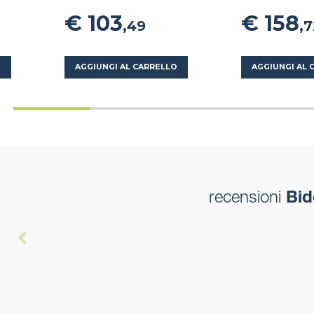
€ 103
€ 158
,49
,
O
AGGIUNGI AL CARRELLO
AGGIUNGI AL 
recensioni
Bid