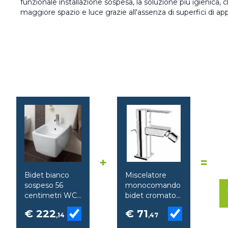
funzionale installazione sospesa, la soluzione più igienica,
maggiore spazio e luce grazie all'assenza di superfici di a
+
=
Bidet bianco
Miscelatore
sospeso 56
monocomando
centimetri WC
bidet cromato
Metropole VitrA
con piletta pop-
€ 222
€ 71
,14
up Flo S Vitra
,47