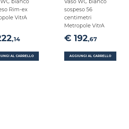
 WC bianco
Vaso WC bianco
eso Rim-ex
sospeso 56
opole VitrA
centimetri
Metropole VitrA
222
€ 192
,14
,67
IUNGI AL CARRELLO
AGGIUNGI AL CARRELLO