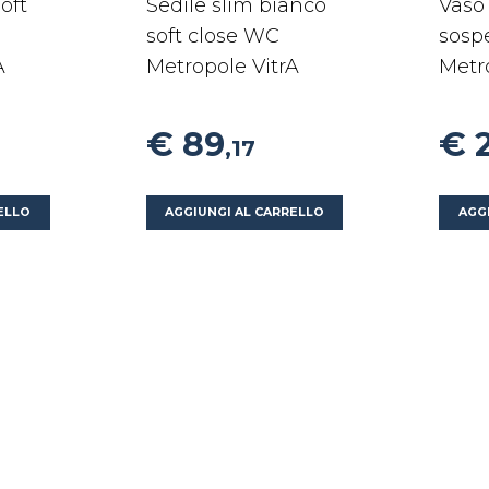
oft
Sedile slim bianco
Vaso
soft close WC
sosp
A
Metropole VitrA
Metr
€ 89
€ 
,17
ELLO
AGGIUNGI AL CARRELLO
AGG