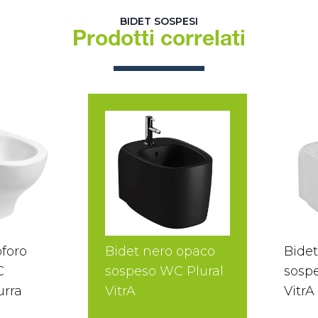
BIDET SOSPESI
Prodotti correlati
foro
Bidet nero opaco
Bide
C
sospeso WC Plural
sosp
urra
VitrA
VitrA