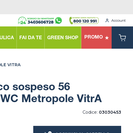
Account
PROMO
ULICA
FAI DA TE
GREEN SHOP
LE VITRA
co sospeso 56
 WC Metropole VitrA
Codice:
03030453