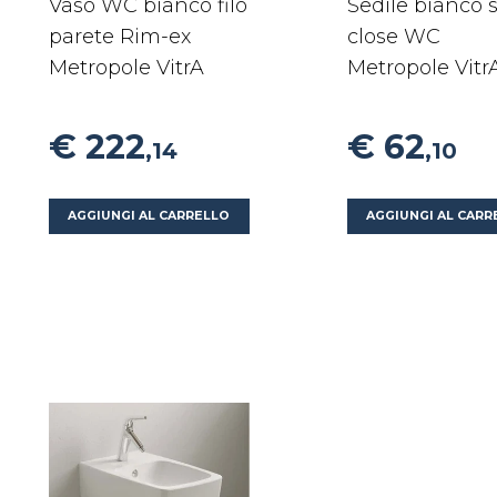
Vaso WC bianco filo
Sedile bianco s
parete Rim-ex
close WC
Metropole VitrA
Metropole Vitr
€ 222
€ 62
,14
,10
AGGIUNGI AL CARRELLO
AGGIUNGI AL CARR