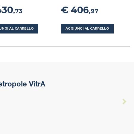
430
€ 406
,73
,97
UNGI AL CARRELLO
AGGIUNGI AL CARRELLO
tropole VitrA