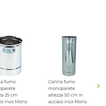
a fumo
Canna fumo
parete
monoparete
za 25 cm
altezza 50 cm in
io inox Mono
acciaio inox Mono