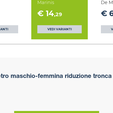
Marinis
De M
€ 14
€ 
,29
IANTI
VEDI VARIANTI
V
ro maschio-femmina riduzione tronca 