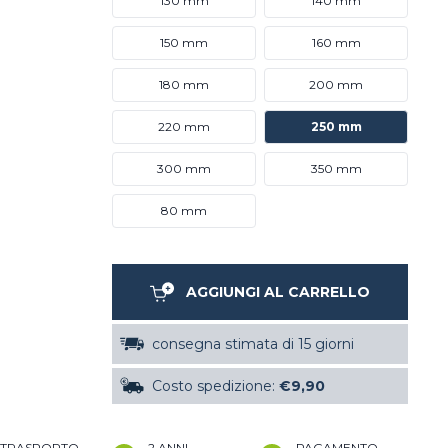
130 mm
140 mm
150 mm
160 mm
180 mm
200 mm
220 mm
250 mm
300 mm
350 mm
80 mm
AGGIUNGI AL CARRELLO
consegna stimata di 15 giorni
Costo spedizione:
€9,90
TRASPORTO
2 ANNI
PAGAMENTO