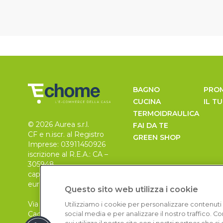
BAGNO
PRO
CUCINA
IL T
TERMOIDRAULICA
© 2026 Aurea s.r.l.
FAI DA TE
CF e n.iscr. al Registro
GREEN SHOP
Imprese: 03911450926
iscrizione al R.E.A.: CA –
305948
capitale sociale 30.000
euro, i.v.
Questo sito web utilizza i cookie
Via Pietro Leo n. 6
Utilizziamo i cookie per personalizzare contenuti 
Cagliari
social media e per analizzare il nostro traffico. 