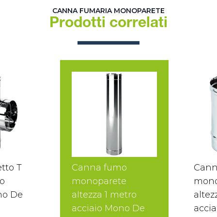
CANNA FUMARIA MONOPARETE
Prodotti correlati
tto T
Canna fumo
Cann
o
monoparete
mono
no De
altezza 1 metro
altez
acciaio Mono De
accia