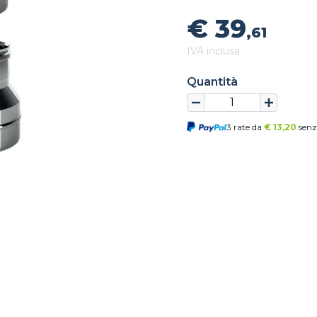
€ 39
,61
IVA inclusa
Quantità
3 rate da
€
13,20
senz