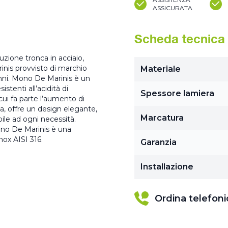
ASSICURATA
Scheda tecnica
ione tronca in acciaio,
nis provvisto di marchio
Materiale
anni. Mono De Marinis è un
stenti all’acidità di
Spessore lamiera
ui fa parte l’aumento di
, offre un design elegante,
Marcatura
ile ad ogni necessità.
no De Marinis è una
nox AISI 316.
Garanzia
Installazione
Ordina telefon