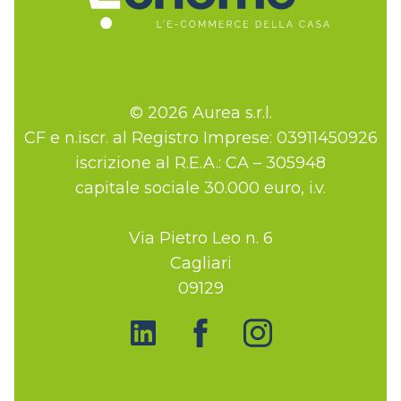
© 2026 Aurea s.r.l.
CF e n.iscr. al Registro Imprese: 03911450926
iscrizione al R.E.A.: CA – 305948
capitale sociale 30.000 euro, i.v.
Via Pietro Leo n. 6
Cagliari
09129