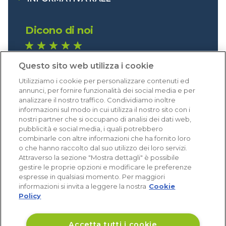
Dicono di noi
1.640 recensioni
Questo sito web utilizza i cookie
Eccellente (4,8)
Utilizziamo i cookie per personalizzare contenuti ed
Acquisti verificati
annunci, per fornire funzionalità dei social media e per
analizzare il nostro traffico. Condividiamo inoltre
informazioni sul modo in cui utilizza il nostro sito con i
nostri partner che si occupano di analisi dei dati web,
pubblicità e social media, i quali potrebbero
combinarle con altre informazioni che ha fornito loro
o che hanno raccolto dal suo utilizzo dei loro servizi.
Attraverso la sezione "Mostra dettagli" è possibile
gestire le proprie opzioni e modificare le preferenze
espresse in qualsiasi momento. Per maggiori
informazioni si invita a leggere la nostra
Cookie
Policy
Accetta tutti i cookie