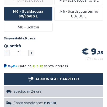
1” 1/4 - Scaldacqua
M6 - Scaldacqua 10/15 L
M6 - Scaldacqua
M6 - Scaldacqua termo
30/50/80 L
80/100 L
M8 - Bollitori
Disponibilità:
9 pezzi
Quantità
€ 9
,35
IVA inclusa
3 rate da
€
3,12
senza interessi
AGGIUNGI AL CARRELLO
Spedito in 24 ore
Costo spedizione:
€19,90