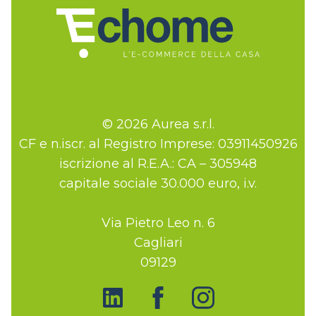
© 2026 Aurea s.r.l.
CF e n.iscr. al Registro Imprese: 03911450926
iscrizione al R.E.A.: CA – 305948
capitale sociale 30.000 euro, i.v.
Via Pietro Leo n. 6
Cagliari
09129