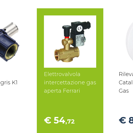
Elettrovalvola
Rilev
gris K1
intercettazione gas
Catal
aperta Ferrari
Gas
€ 54
€ 
,72