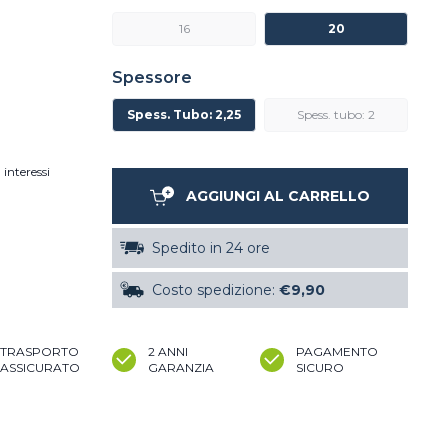
16
20
Spessore
Spess. Tubo: 2,25
Spess. tubo: 2
 interessi
AGGIUNGI AL CARRELLO
Spedito in 24 ore
Costo spedizione:
€9,90
TRASPORTO
2 ANNI
PAGAMENTO
ASSICURATO
GARANZIA
SICURO