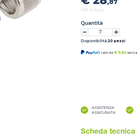
€ 28
,87
IVA inclusa
Quantità
Disponibilità:
20 pezzi
3 rate da
€
9,62
senza
ASSISTENZA
ASSICURATA
Scheda tecnica