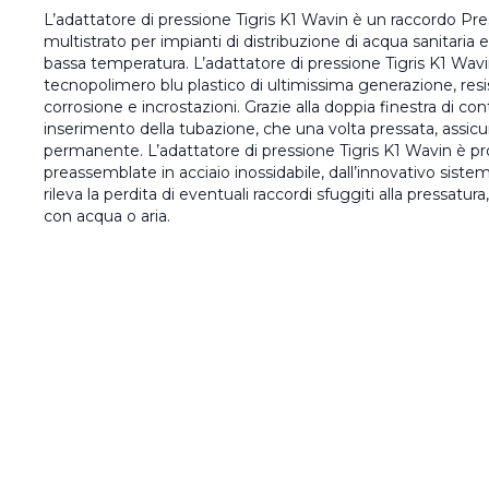
L’adattatore di pressione Tigris K1 Wavin è un raccordo Press
multistrato per impianti di distribuzione di acqua sanitaria 
bassa temperatura. L’adattatore di pressione Tigris K1 Wav
tecnopolimero blu plastico di ultimissima generazione, res
corrosione e incrostazioni. Grazie alla doppia finestra di cont
inserimento della tubazione, che una volta pressata, assicur
permanente. L’adattatore di pressione Tigris K1 Wavin è pr
preassemblate in acciaio inossidabile, dall’innovativo sist
rileva la perdita di eventuali raccordi sfuggiti alla pressatura
con acqua o aria.