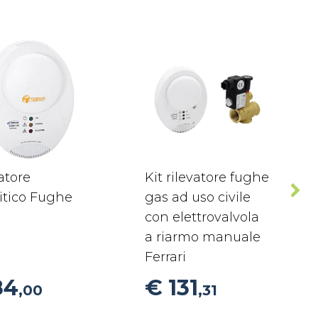
atore
Kit rilevatore fughe
itico Fughe
gas ad uso civile
con elettrovalvola
a riarmo manuale
Ferrari
84
€ 131
,00
,31