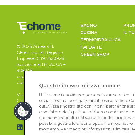
BAGNO
PRO
CUCINA
IL T
TERMOIDRAULICA
© 2026 Aurea s.r.l.
FAI DA TE
CF e n.iscr. al Registro
GREEN SHOP
Imprese: 03911450926
iscrizione al R.E.A.: CA –
305948
capitale sociale 30.000
euro, i.v.
Questo sito web utilizza i cookie
Via Pietro Leo n. 6
Utilizziamo i cookie per personalizzare contenuti 
Cagliari
social media e per analizzare il nostro traffico. 
09129
cui utilizza il nostro sito con i nostri partner che 
e social media, i quali potrebbero combinarle con
che hanno raccolto dal suo utilizzo dei loro serviz
possibile gestire le proprie opzioni e modificare 
momento. Per maggiori informazioni si invita a le