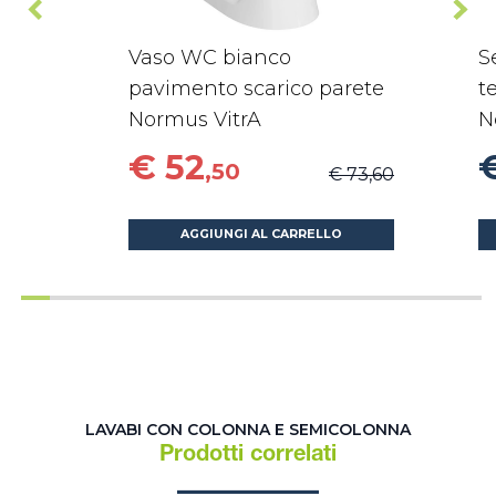
Vaso WC bianco
S
pavimento scarico parete
t
Normus VitrA
N
€ 52
,50
€ 73,60
AGGIUNGI AL CARRELLO
LAVABI CON COLONNA E SEMICOLONNA
Prodotti correlati