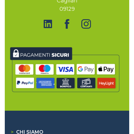
Cagliari
09129
>
CHI SIAMO