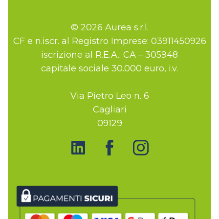
© 2026 Aurea s.r.l.
CF e n.iscr. al Registro Imprese: 03911450926
iscrizione al R.E.A.: CA – 305948
capitale sociale 30.000 euro, i.v.
Via Pietro Leo n. 6
Cagliari
09129