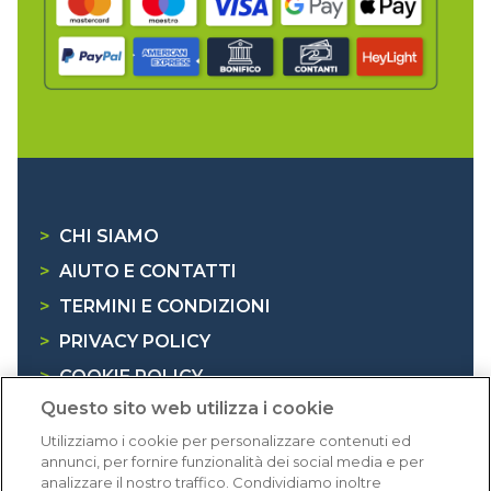
>
CHI SIAMO
>
AIUTO E CONTATTI
>
TERMINI E CONDIZIONI
>
PRIVACY POLICY
>
COOKIE POLICY
Questo sito web utilizza i cookie
>
INFORMATIVA RAEE
Utilizziamo i cookie per personalizzare contenuti ed
annunci, per fornire funzionalità dei social media e per
Dicono di noi
analizzare il nostro traffico. Condividiamo inoltre