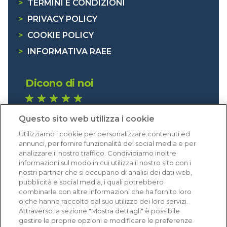
>
TERMINI E CONDIZIONI
>
PRIVACY POLICY
>
COOKIE POLICY
>
INFORMATIVA RAEE
Dicono di noi
1.641 recensioni
Questo sito web utilizza i cookie
Eccellente (4,8)
Utilizziamo i cookie per personalizzare contenuti ed
Acquisti verificati
annunci, per fornire funzionalità dei social media e per
analizzare il nostro traffico. Condividiamo inoltre
informazioni sul modo in cui utilizza il nostro sito con i
nostri partner che si occupano di analisi dei dati web,
pubblicità e social media, i quali potrebbero
combinarle con altre informazioni che ha fornito loro
o che hanno raccolto dal suo utilizzo dei loro servizi.
Attraverso la sezione "Mostra dettagli" è possibile
gestire le proprie opzioni e modificare le preferenze