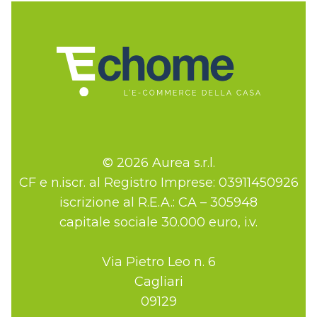
© 2026 Aurea s.r.l.
CF e n.iscr. al Registro Imprese: 03911450926
iscrizione al R.E.A.: CA – 305948
capitale sociale 30.000 euro, i.v.
Via Pietro Leo n. 6
Cagliari
09129