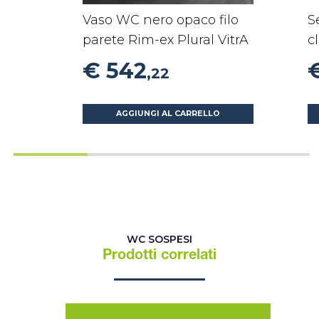
Vaso WC nero opaco filo
S
parete Rim-ex Plural VitrA
c
€ 542
,22
AGGIUNGI AL CARRELLO
WC SOSPESI
Prodotti correlati