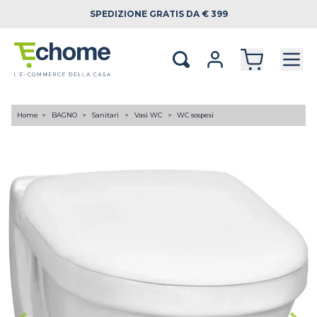
SPEDIZIONE
GRATIS DA € 399
Home
BAGNO
Sanitari
Vasi WC
WC sospesi