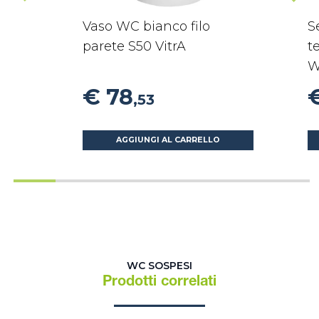
Vaso WC bianco filo
S
parete S50 VitrA
t
W
€ 78
,53
AGGIUNGI AL CARRELLO
WC SOSPESI
Prodotti correlati