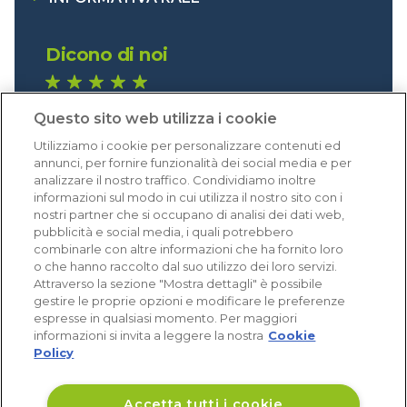
Dicono di noi
1.640 recensioni
Questo sito web utilizza i cookie
Eccellente (4,8)
Utilizziamo i cookie per personalizzare contenuti ed
Acquisti verificati
annunci, per fornire funzionalità dei social media e per
analizzare il nostro traffico. Condividiamo inoltre
informazioni sul modo in cui utilizza il nostro sito con i
nostri partner che si occupano di analisi dei dati web,
pubblicità e social media, i quali potrebbero
combinarle con altre informazioni che ha fornito loro
o che hanno raccolto dal suo utilizzo dei loro servizi.
Attraverso la sezione "Mostra dettagli" è possibile
gestire le proprie opzioni e modificare le preferenze
espresse in qualsiasi momento. Per maggiori
informazioni si invita a leggere la nostra
Cookie
Policy
Accetta tutti i cookie