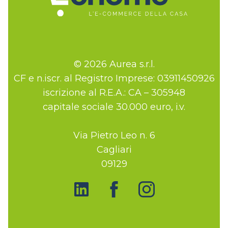
© 2026 Aurea s.r.l.
CF e n.iscr. al Registro Imprese: 03911450926
iscrizione al R.E.A.: CA – 305948
capitale sociale 30.000 euro, i.v.
Via Pietro Leo n. 6
Cagliari
09129