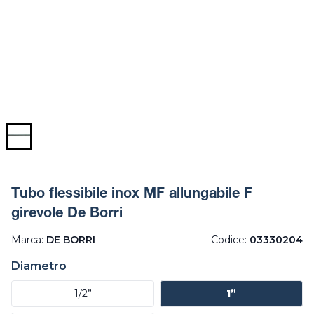
Tubo flessibile inox MF allungabile F
girevole De Borri
Marca:
DE BORRI
Codice:
03330204
Diametro
1/2”
1”