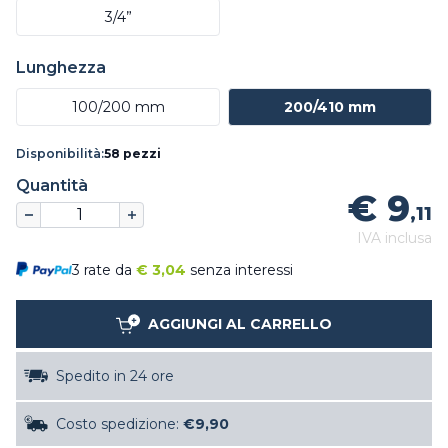
3/4”
Lunghezza
100/200 mm
200/410 mm
Disponibilità:
58 pezzi
Quantità
€ 9
,11
IVA inclusa
3 rate da
€
3,04
senza interessi
AGGIUNGI AL CARRELLO
Spedito in 24 ore
Costo spedizione:
€9,90