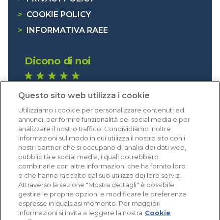
>
COOKIE POLICY
>
INFORMATIVA RAEE
Dicono di noi
1.641 recensioni
Questo sito web utilizza i cookie
Eccellente (4,8)
Utilizziamo i cookie per personalizzare contenuti ed
Acquisti verificati
annunci, per fornire funzionalità dei social media e per
analizzare il nostro traffico. Condividiamo inoltre
informazioni sul modo in cui utilizza il nostro sito con i
nostri partner che si occupano di analisi dei dati web,
pubblicità e social media, i quali potrebbero
combinarle con altre informazioni che ha fornito loro
o che hanno raccolto dal suo utilizzo dei loro servizi.
Attraverso la sezione "Mostra dettagli" è possibile
gestire le proprie opzioni e modificare le preferenze
espresse in qualsiasi momento. Per maggiori
informazioni si invita a leggere la nostra
Cookie