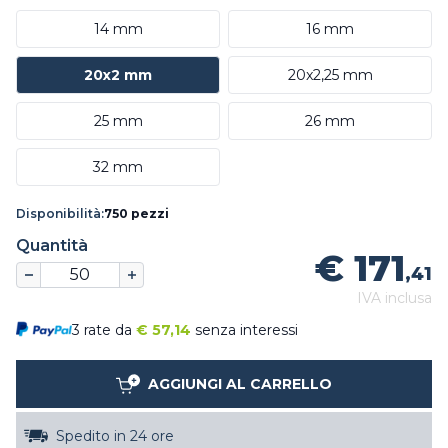
14 mm
16 mm
20x2 mm
20x2,25 mm
25 mm
26 mm
32 mm
Disponibilità:
750 pezzi
Quantità
€ 171
,41
IVA inclusa
3 rate da
€
57,14
senza interessi
AGGIUNGI AL CARRELLO
Spedito in 24 ore