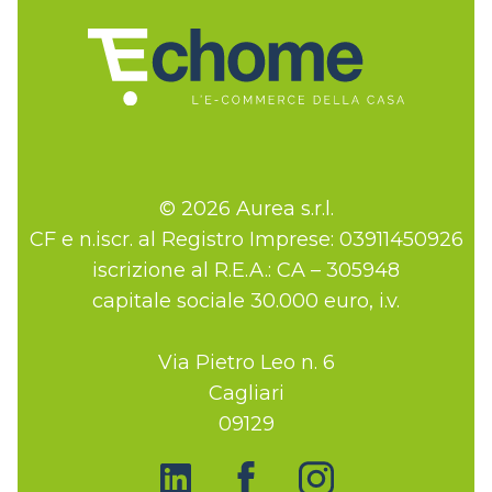
© 2026 Aurea s.r.l.
CF e n.iscr. al Registro Imprese: 03911450926
iscrizione al R.E.A.: CA – 305948
capitale sociale 30.000 euro, i.v.
Via Pietro Leo n. 6
Cagliari
09129