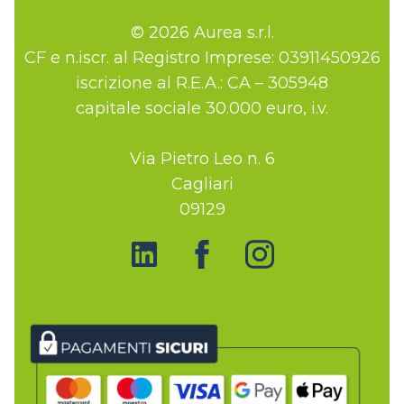
© 2026 Aurea s.r.l.
CF e n.iscr. al Registro Imprese: 03911450926
iscrizione al R.E.A.: CA – 305948
capitale sociale 30.000 euro, i.v.
Via Pietro Leo n. 6
Cagliari
09129