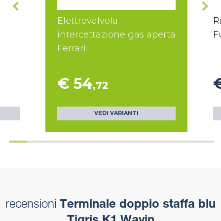
Elettrovalvola
R
intercettazione gas aperta
F
Ferrari
€ 54
,72
VEDI VARIANTI
recensioni
Terminale doppio staffa blu