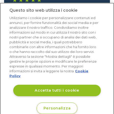
1.640 recensioni
Questo sito web utilizza i cookie
Eccellente (4,8)
Utilizziamo i cookie per personalizzare contenuti ed
Acquisti verificati
annunci, per fornire funzionalità dei social media e per
analizzare il nostro traffico. Condividiamo inoltre
informazioni sul modo in cui utilizza il nostro sito con i
nostri partner che si occupano di analisi dei dati web,
pubblicità e social media, i quali potrebbero
combinarle con altre informazioni che ha fornito loro
o che hanno raccolto dal suo utilizzo dei loro servizi.
Attraverso la sezione "Mostra dettagli" è possibile
gestire le proprie opzioni e modificare le preferenze
espresse in qualsiasi momento. Per maggiori
informazioni si invita a leggere la nostra
Cookie
Policy
Accetta tutti i cookie
Personalizza
€ 34
Disponibile