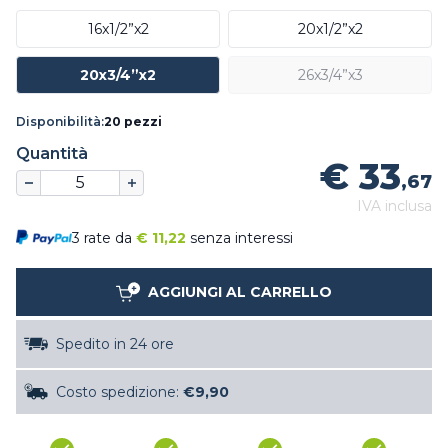
16x1/2”x2
20x1/2”x2
20x3/4”x2
26x3/4”x3
Disponibilità:
20 pezzi
Quantità
€ 33
,67
IVA inclusa
3 rate da
€
11,22
senza interessi
AGGIUNGI AL CARRELLO
Spedito in 24 ore
Costo spedizione:
€9,90