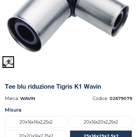
Tee blu riduzione Tigris K1 Wavin
Marca:
WAVIN
Codice:
02679079
Misura
20x16x16x2,25x2
20x16x20x2,25x2
20x20x16x2,25x2
25x16x25x2,5x2