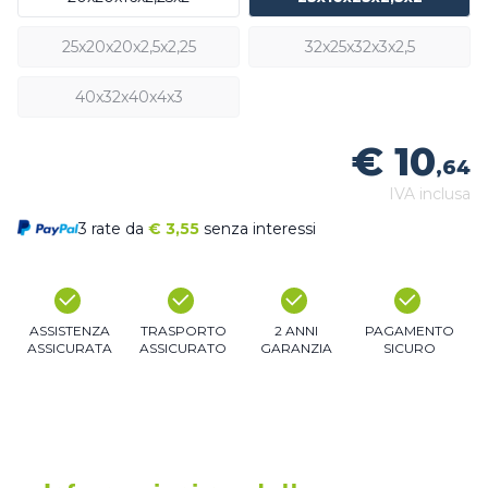
25x20x20x2,5x2,25
32x25x32x3x2,5
40x32x40x4x3
€ 10
,64
IVA inclusa
3 rate da
€
3,55
senza interessi
ASSISTENZA
TRASPORTO
2 ANNI
PAGAMENTO
ASSICURATA
ASSICURATO
GARANZIA
SICURO