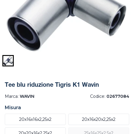
Tee blu riduzione Tigris K1 Wavin
Marca:
WAVIN
Codice:
02677084
Misura
20x16x16x2,25x2
20x16x20x2,25x2
20x20x16x2,25x2
25x16x25x2,5x2