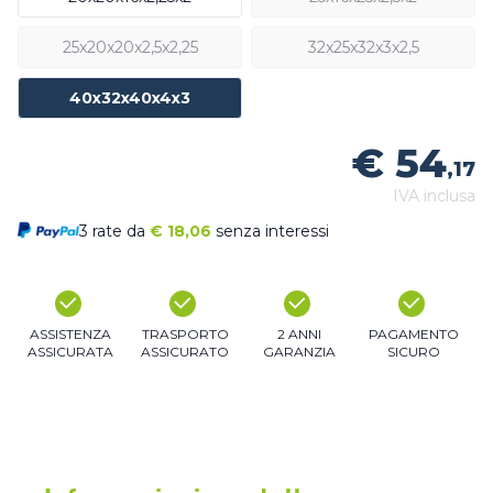
25x20x20x2,5x2,25
32x25x32x3x2,5
40x32x40x4x3
€ 54
,17
IVA inclusa
3 rate da
€
18,06
senza interessi
ASSISTENZA
TRASPORTO
2 ANNI
PAGAMENTO
ASSICURATA
ASSICURATO
GARANZIA
SICURO