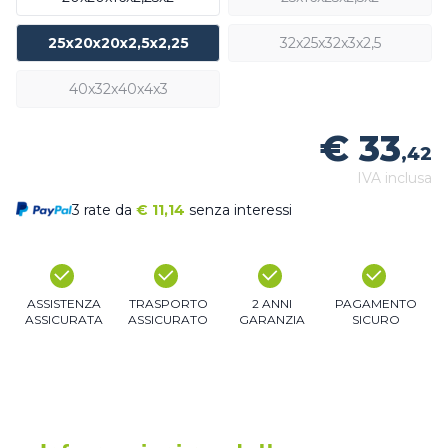
25x20x20x2,5x2,25
32x25x32x3x2,5
40x32x40x4x3
€ 33
,42
IVA inclusa
3 rate da
€
11,14
senza interessi
ASSISTENZA
TRASPORTO
2 ANNI
PAGAMENTO
ASSICURATA
ASSICURATO
GARANZIA
SICURO