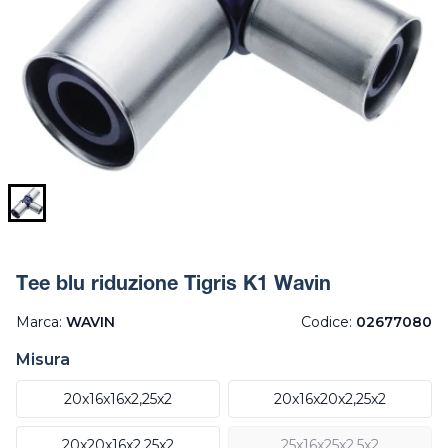
Tee blu riduzione Tigris K1 Wavin
Marca:
WAVIN
Codice:
02677080
Misura
20x16x16x2,25x2
20x16x20x2,25x2
20x20x16x2,25x2
25x16x25x2,5x2