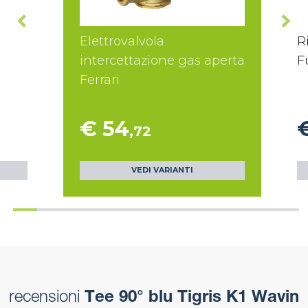
Elettrovalvola
R
intercettazione gas aperta
F
Ferrari
€ 54
,72
VEDI VARIANTI
recensioni
Tee 90° blu Tigris K1 Wavin