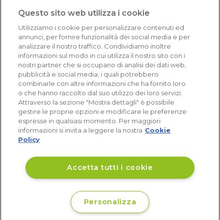
1.640 recensioni
Questo sito web utilizza i cookie
Eccellente (4,8)
Utilizziamo i cookie per personalizzare contenuti ed
Acquisti verificati
annunci, per fornire funzionalità dei social media e per
analizzare il nostro traffico. Condividiamo inoltre
informazioni sul modo in cui utilizza il nostro sito con i
nostri partner che si occupano di analisi dei dati web,
pubblicità e social media, i quali potrebbero
combinarle con altre informazioni che ha fornito loro
o che hanno raccolto dal suo utilizzo dei loro servizi.
Attraverso la sezione "Mostra dettagli" è possibile
gestire le proprie opzioni e modificare le preferenze
espresse in qualsiasi momento. Per maggiori
informazioni si invita a leggere la nostra
Cookie
Policy
Accetta tutti i cookie
Personalizza
€ 41
Non disponibile
,80