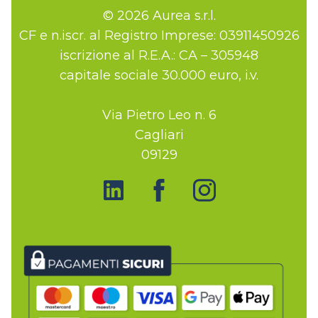
© 2026 Aurea s.r.l.
CF e n.iscr. al Registro Imprese: 03911450926
iscrizione al R.E.A.: CA – 305948
capitale sociale 30.000 euro, i.v.
Via Pietro Leo n. 6
Cagliari
09129