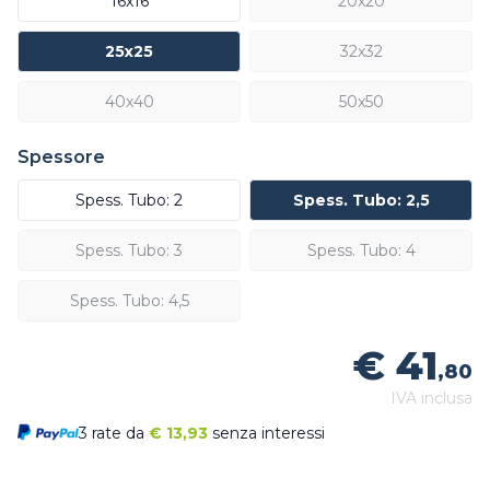
16x16
20x20
25x25
32x32
40x40
50x50
Spessore
Spess. Tubo: 2
Spess. Tubo: 2,5
Spess. Tubo: 3
Spess. Tubo: 4
Spess. Tubo: 4,5
€ 41
,80
IVA inclusa
3 rate da
€
13,93
senza interessi