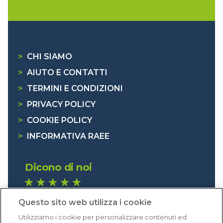
>
CHI SIAMO
>
AIUTO E CONTATTI
>
TERMINI E CONDIZIONI
>
PRIVACY POLICY
>
COOKIE POLICY
>
INFORMATIVA RAEE
Dicono di noi
1.641 recensioni
Questo sito web utilizza i cookie
Eccellente (4,8)
Utilizziamo i cookie per personalizzare contenuti ed