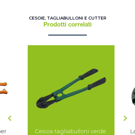
CESOIE, TAGLIABULLONI E CUTTER
Prodotti correlati
per
Cesoia tagliabulloni verde
L