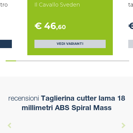
tro
Il Cavallo Sveden
t
€ 46
,60
VEDI VARIANTI
recensioni
Taglierina cutter lama 18
millimetri ABS Spiral Mass