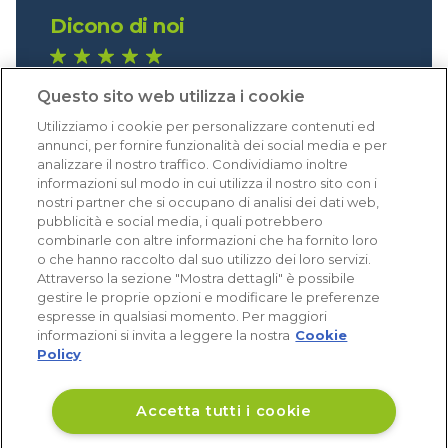
Dicono di noi
1.641 recensioni
Questo sito web utilizza i cookie
Eccellente (4,8)
Utilizziamo i cookie per personalizzare contenuti ed
Acquisti verificati
annunci, per fornire funzionalità dei social media e per
analizzare il nostro traffico. Condividiamo inoltre
informazioni sul modo in cui utilizza il nostro sito con i
nostri partner che si occupano di analisi dei dati web,
pubblicità e social media, i quali potrebbero
combinarle con altre informazioni che ha fornito loro
o che hanno raccolto dal suo utilizzo dei loro servizi.
Attraverso la sezione "Mostra dettagli" è possibile
gestire le proprie opzioni e modificare le preferenze
espresse in qualsiasi momento. Per maggiori
informazioni si invita a leggere la nostra
Cookie
Policy
Accetta tutti i cookie