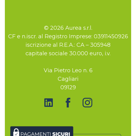
© 2026 Aurea s.r.l.
CF e n.iscr. al Registro Imprese: 03911450926
iscrizione al R.E.A.: CA – 305948
capitale sociale 30.000 euro, i.v.
Via Pietro Leo n. 6
Cagliari
09129