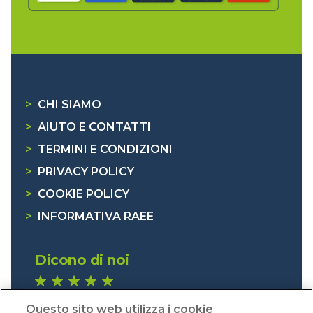
>
CHI SIAMO
>
AIUTO E CONTATTI
>
TERMINI E CONDIZIONI
>
PRIVACY POLICY
>
COOKIE POLICY
>
INFORMATIVA RAEE
Dicono di noi
1.641 recensioni
Questo sito web utilizza i cookie
Eccellente (4,8)