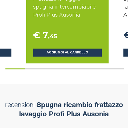
spugna intercambiabile
l
Profi Plus Ausonia
A
€ 7
,45
AGGIUNGI AL CARRELLO
recensioni
Spugna ricambio frattazzo
lavaggio Profi Plus Ausonia