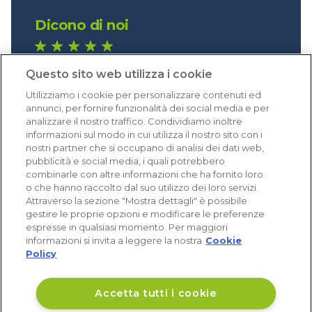
Dicono di noi
1.640 recensioni
Questo sito web utilizza i cookie
Eccellente (4,8)
Utilizziamo i cookie per personalizzare contenuti ed
Acquisti verificati
annunci, per fornire funzionalità dei social media e per
analizzare il nostro traffico. Condividiamo inoltre
informazioni sul modo in cui utilizza il nostro sito con i
nostri partner che si occupano di analisi dei dati web,
pubblicità e social media, i quali potrebbero
combinarle con altre informazioni che ha fornito loro
o che hanno raccolto dal suo utilizzo dei loro servizi.
Attraverso la sezione "Mostra dettagli" è possibile
gestire le proprie opzioni e modificare le preferenze
espresse in qualsiasi momento. Per maggiori
informazioni si invita a leggere la nostra
Cookie
Policy
Accetta tutti i cookie