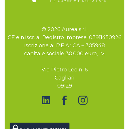
© 2026 Aurea s.r.l.
CF e n.iscr. al Registro Imprese: 03911450926
iscrizione al R.E.A.: CA – 305948
capitale sociale 30.000 euro, i.v.
Via Pietro Leo n. 6
Cagliari
09129