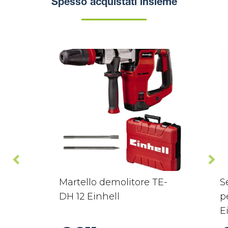
Spesso acquistati insieme
Martello demolitore TE-
S
DH 12 Einhell
p
E