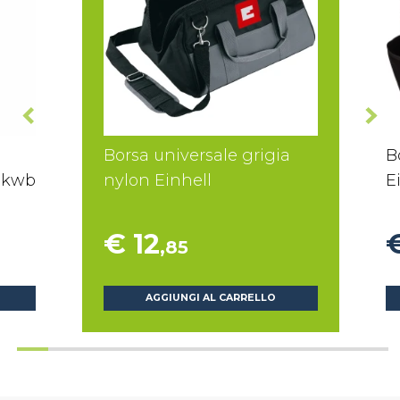
Borsa universale grigia
B
 kwb
nylon Einhell
E
€ 12
,85
AGGIUNGI AL CARRELLO