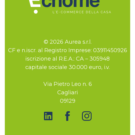
© 2026 Aurea s.r.l.
CF e n.iscr. al Registro Imprese: 03911450926
iscrizione al R.E.A.: CA – 305948
capitale sociale 30.000 euro, i.v.
Via Pietro Leo n. 6
Cagliari
09129