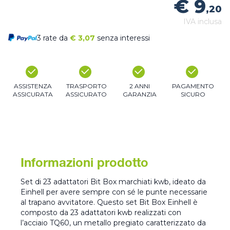
€ 9
,20
IVA inclusa
3 rate da
€
3,07
senza interessi
ASSISTENZA
TRASPORTO
2 ANNI
PAGAMENTO
ASSICURATA
ASSICURATO
GARANZIA
SICURO
Informazioni prodotto
Set di 23 adattatori Bit Box marchiati kwb, ideato da
Einhell per avere sempre con sé le punte necessarie
al trapano avvitatore. Questo set Bit Box Einhell è
composto da 23 adattatori kwb realizzati con
l’acciaio TQ60, un metallo pregiato caratterizzato da