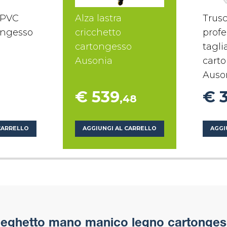
 PVC
Alza lastra
Trus
ongesso
cricchetto
profe
cartongesso
tagli
Ausonia
cart
Auso
€ 539
€ 
,48
CARRELLO
AGGIUNGI AL CARRELLO
AGGI
eghetto mano manico legno cartonges