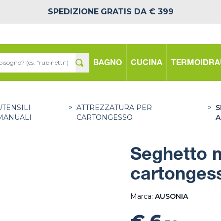
SPEDIZIONE
GRATIS DA € 399
BAGNO
CUCINA
TERMOIDRA
UTENSILI
>
ATTREZZATURA PER
>
S
MANUALI
CARTONGESSO
A
Seghetto 
cartonges
Marca:
AUSONIA