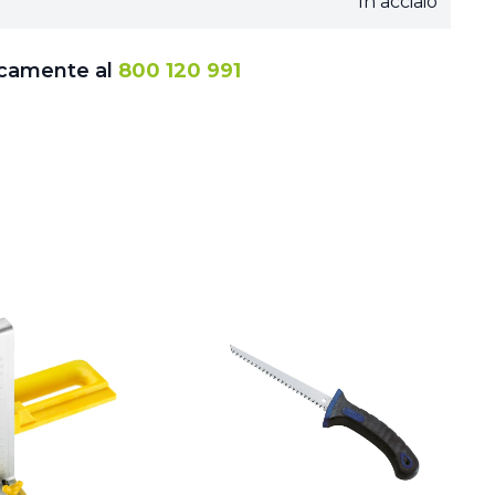
In acciaio
icamente al
800 120 991