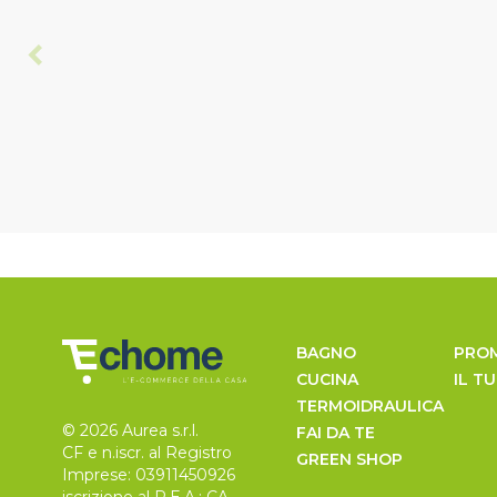
BAGNO
PRO
CUCINA
IL T
TERMOIDRAULICA
© 2026 Aurea s.r.l.
FAI DA TE
CF e n.iscr. al Registro
GREEN SHOP
Imprese: 03911450926