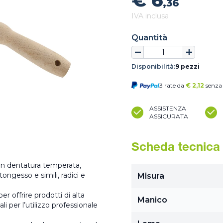
€ 6
,36
IVA inclusa
Quantità
Disponibilità:
9 pezzi
3 rate da
€
2,12
senza 
ASSISTENZA
ASSICURATA
Scheda tecnica
on dentatura temperata,
ongesso e simili, radici e
Misura
r offrire prodotti di alta
Manico
li per l’utilizzo professionale