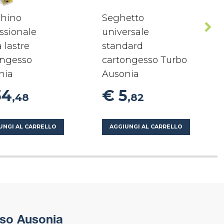
chino
Seghetto
ssionale
universale
a lastre
standard
ongesso
cartongesso Turbo
nia
Ausonia
34
€ 5
,48
,82
UNGI AL CARRELLO
AGGIUNGI AL CARRELLO
so Ausonia