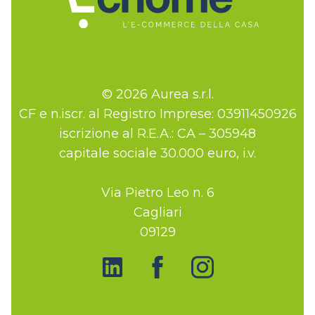
© 2026 Aurea s.r.l.
CF e n.iscr. al Registro Imprese: 03911450926
iscrizione al R.E.A.: CA – 305948
capitale sociale 30.000 euro, i.v.
Via Pietro Leo n. 6
Cagliari
09129