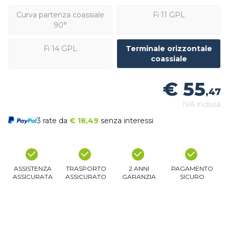
Curva partenza coassiale
Fi 11 GPL
90°
Fi 14 GPL
Terminale orizzontale
coassiale
€ 55
,47
IVA inclusa
3 rate da
€
18,49
senza interessi
ASSISTENZA
TRASPORTO
2 ANNI
PAGAMENTO
ASSICURATA
ASSICURATO
GARANZIA
SICURO