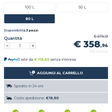
100 L
50 L
80 L
Disponibilità:
3 pezzi
€ 579,13
Quantità
€ 358
,94
IVA inclusa
3 rate da
€
119,65
senza interessi
AGGIUNGI AL CARRELLO
Spedito in 24 ore
Costo spedizione:
€19,90