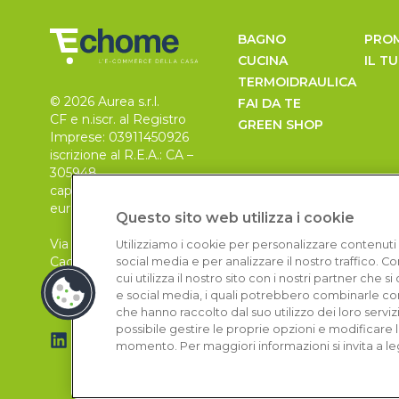
BAGNO
PRO
CUCINA
IL T
TERMOIDRAULICA
© 2026 Aurea s.r.l.
FAI DA TE
CF e n.iscr. al Registro
GREEN SHOP
Imprese: 03911450926
iscrizione al R.E.A.: CA –
305948
capitale sociale 30.000
euro, i.v.
Questo sito web utilizza i cookie
Via Pietro Leo n. 6
Utilizziamo i cookie per personalizzare contenuti 
Cagliari
social media e per analizzare il nostro traffico. 
09129
cui utilizza il nostro sito con i nostri partner che 
e social media, i quali potrebbero combinarle con
che hanno raccolto dal suo utilizzo dei loro serviz
possibile gestire le proprie opzioni e modificare 
momento. Per maggiori informazioni si invita a le