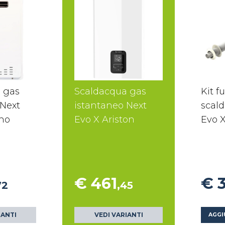
 gas
Scaldacqua gas
Kit f
 Next
istantaneo Next
scal
rno
Evo X Ariston
Evo X
€ 461
€ 
72
,45
IANTI
VEDI VARIANTI
AGGI