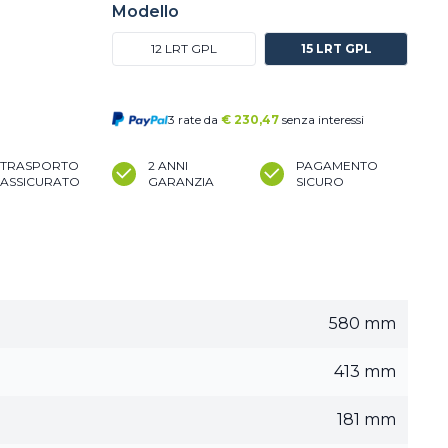
Modello
12 LRT GPL
15 LRT GPL
3 rate da
€
230,47
senza interessi
TRASPORTO
2 ANNI
PAGAMENTO
ASSICURATO
GARANZIA
SICURO
580 mm
413 mm
181 mm