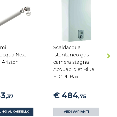
umi
Scaldacqua
dacqua Next
istantaneo gas
 Ariston
camera stagna
Acquaprojet Blue
Fi GPL Baxi
33
€ 484
,37
,75
VEDI VARIANTI
UNGI AL CARRELLO