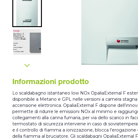
Informazioni prodotto
Lo scaldabagno istantaneo low NOx OpaliaExternal F est
disponibile a Metano e GPL nelle versioni a camera stagna da
accensione elettronica. OpaliaExternal F dispone dell’innov
permette di ridurre le emissioni NOx al minimo e raggiunge
collegamenti alla canna fumaria, per via dello scarico in facc
termostato di sicurezza interviene in caso di sovratemperat
e il controllo di fiamma a ionizzazione, blocca l’erogazion
della fiamma al bruciatore. Gli scaldabagni OpaliaExterna