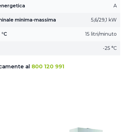
 energetica
A
minale minima-massima
5,6/29,1 kW
 °C
15 litri/minuto
-25 °C
icamente al
800 120 991