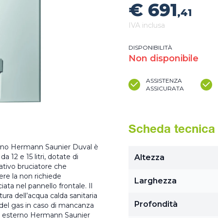
€ 691
,41
IVA inclusa
DISPONIBILITÀ
Non disponibile
ASSISTENZA
ASSICURATA
Scheda tecnica
erno Hermann Saunier Duval è
 12 e 15 litri, dotate di
Altezza
ativo bruciatore che
re la non richiede
Larghezza
iata nel pannello frontale. Il
ura dell’acqua calda sanitaria
Profondità
e del gas in caso di mancanza
l F esterno Hermann Saunier