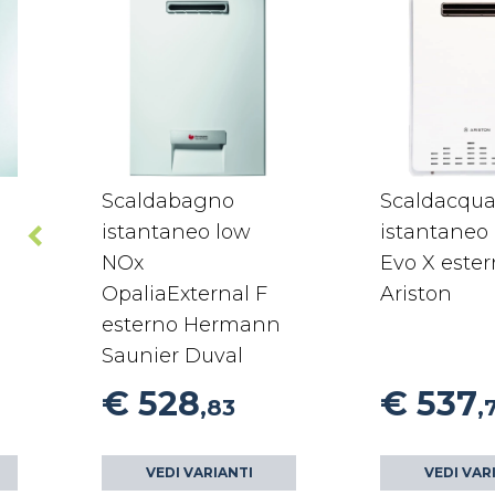
Scaldabagno
Scaldacqua
istantaneo low
istantaneo
NOx
Evo X este
OpaliaExternal F
Ariston
esterno Hermann
Saunier Duval
€ 528
€ 537
,83
,
VEDI VARIANTI
VEDI VAR