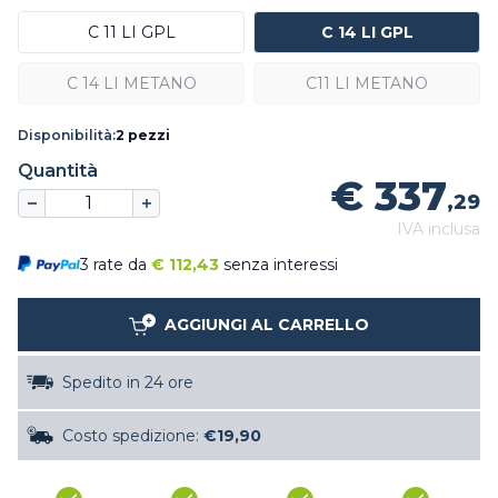
C 11 LI GPL
C 14 LI GPL
C 14 LI METANO
C11 LI METANO
Disponibilità:
2 pezzi
Quantità
€ 337
,29
IVA inclusa
3 rate da
€
112,43
senza interessi
AGGIUNGI AL CARRELLO
Spedito in 24 ore
Costo spedizione:
€19,90