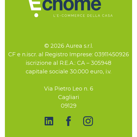
© 2026 Aurea s.r.l.
CF e n.iscr. al Registro Imprese: 03911450926
iscrizione al R.E.A.: CA – 305948
capitale sociale 30.000 euro, i.v.
Via Pietro Leo n. 6
Cagliari
09129