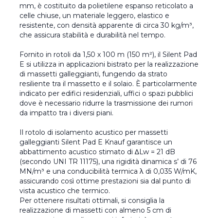
mm, è costituito da polietilene espanso reticolato a
celle chiuse, un materiale leggero, elastico e
resistente, con densità apparente di circa 30 kg/m³,
che assicura stabilità e durabilità nel tempo.
Fornito in rotoli da 1,50 x 100 m (150 m²), il Silent Pad
E si utilizza in applicazioni bistrato per la realizzazione
di massetti galleggianti, fungendo da strato
resiliente tra il massetto e il solaio. È particolarmente
indicato per edifici residenziali, uffici o spazi pubblici
dove è necessario ridurre la trasmissione dei rumori
da impatto tra i diversi piani.
Il rotolo di isolamento acustico per massetti
galleggianti Silent Pad E Knauf garantisce un
abbattimento acustico stimato di ∆Lw = 21 dB
(secondo UNI TR 11175), una rigidità dinamica s’ di 76
MN/m³ e una conducibilità termica λ di 0,035 W/mK,
assicurando così ottime prestazioni sia dal punto di
vista acustico che termico.
Per ottenere risultati ottimali, si consiglia la
realizzazione di massetti con almeno 5 cm di