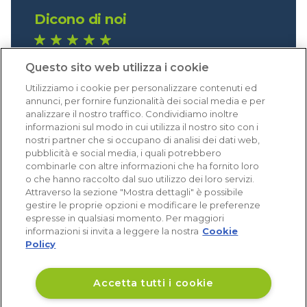
Dicono di noi
1.640 recensioni
Questo sito web utilizza i cookie
Eccellente (4,8)
Utilizziamo i cookie per personalizzare contenuti ed
Acquisti verificati
annunci, per fornire funzionalità dei social media e per
analizzare il nostro traffico. Condividiamo inoltre
informazioni sul modo in cui utilizza il nostro sito con i
nostri partner che si occupano di analisi dei dati web,
pubblicità e social media, i quali potrebbero
combinarle con altre informazioni che ha fornito loro
o che hanno raccolto dal suo utilizzo dei loro servizi.
Attraverso la sezione "Mostra dettagli" è possibile
gestire le proprie opzioni e modificare le preferenze
espresse in qualsiasi momento. Per maggiori
informazioni si invita a leggere la nostra
Cookie
Policy
Accetta tutti i cookie