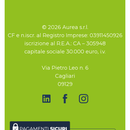
© 2026 Aurea s.r.l.
CF e n.iscr. al Registro Imprese: 03911450926
iscrizione al R.E.A.: CA – 305948
capitale sociale 30.000 euro, i.v.
Via Pietro Leo n. 6
Cagliari
09129